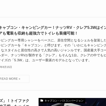
キャブコン・キャンピングカー！ナッツRV・クレア5.3Wはイ
アも電装も収納も超強力でトイレも装備可能！
ンピングカー専用シャシーをベースに、居住空間となるシェルを架装し
ンピングカーを「キャブコン」と呼びます。その「いかにもキャンピン
」なスタイルと居住性の高さで人気の高いジャンルです。国産最大手コ
ルダー、ナッツRVが製作する「クレア」もそんな1台。クレアの中でも
サイズの「5.3W」は、ユーザー垂涎のモデルとなっています。
2年8月15日
ズ」！トイファク
キャブコン・バスコンバージョン