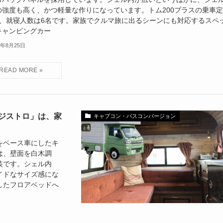
の強度も高く、かつ軽量な作りになっています。トム200プラスの乗車
名、就寝人数は6名です。家族でクルマ旅に出るシーンにも対応するスペ
キャンピングカー
2年8月25日
ジストロ」は、家
キャブコン・バスコンバージョン
をベース車にしたキ
は、壁面を白木調
装です。シェル内
イドなサイズ感にな
したフロアベッドへ